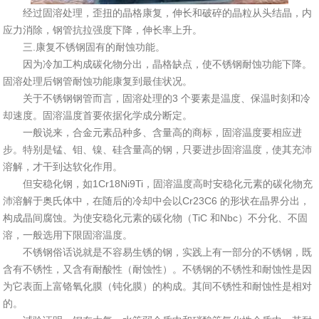
经过固溶处理，歪扭的晶格康复，伸长和破碎的晶粒从头结晶，内
应力消除，钢管抗拉强度下降，伸长率上升。
三.康复不锈钢固有的耐蚀功能。
因为冷加工构成碳化物分出，晶格缺点，使不锈钢耐蚀功能下降。
固溶处理后钢管耐蚀功能康复到最佳状况。
关于不锈钢钢管而言，固溶处理的3 个要素是温度、保温时刻和冷
却速度。固溶温度首要依据化学成分断定。
一般说来，合金元素品种多、含量高的商标，固溶温度要相应进
步。特别是锰、钼、镍、硅含量高的钢，只要进步固溶温度，使其充沛
溶解，才干到达软化作用。
但安稳化钢，如1Cr18Ni9Ti，固溶温度高时安稳化元素的碳化物充
沛溶解于奥氏体中，在随后的冷却中会以Cr23C6 的形状在晶界分出，
构成晶间腐蚀。为使安稳化元素的碳化物（TiC 和Nbc）不分化、不固
溶，一般选用下限固溶温度。
不锈钢俗话说就是不容易生锈的钢，实践上有一部分的不锈钢，既
含有不锈性，又含有耐酸性（耐蚀性）。不锈钢的不锈性和耐蚀性是因
为它表面上富铬氧化膜（钝化膜）的构成。其间不锈性和耐蚀性是相对
的。