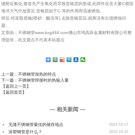
缝附近氧化,铬首先产生氧化而导致贫铬层的形成,此焊件在含大量C潮湿
海洋大气中放置后,贫铬层由于C-等的作用而迅速锈蚀。
焊后,经采取措施(喷砂、酸洗等),去除贫铬层后,就再没有出现锈蚀问
题。
文章由：不锈钢管www.bxg444.com佛山市鸿高跃金属材料有限公司整
理提供，此文观点不代表本站观点
上一篇
：不锈钢管加热的特点
下一篇
：不锈钢管焊接时的热输入量
【返回上一页】
【返回首页】
— 相关新闻 —
无缝不锈钢管最佳的储存地点
2022-10-17
涂塑钢管是什么？
2022-10-15