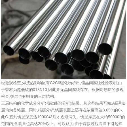
经微观检查,焊接热影响区有C2C6碳化物析出,但晶间腐蚀检验表明,由
于管材为超低碳的018N10,因此并无晶间腐蚀存在。根据对锈层的微观
检查,锈层也有明显的三层结构。
三层结构的化学成分分析(俄歇能谱分析)结果。从这些结果可知,A层和B
层均为贫铬层。同时,根据分析,锈层表面上还存在浓度高达3.65%的C-,
此C-直到锈层深度达100004°后才逐渐消失。锈层厚度在大约50000°的
范围内,含氧量也高达20%以上。可以认为:由于焊接过程高温下引起焊